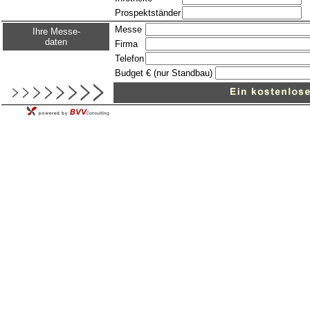
Prospektständer
Messe
Ihre Messe-
daten
Firma
Telefon
Budget € (nur Standbau)