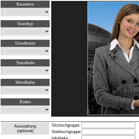
Bauweise
Standtyp
Standbreite
Standtiefe
Wandfarbe
Boden
Sitztischgruppe
Ausstattung
(optional)
Stehtischgruppe
Infotheke